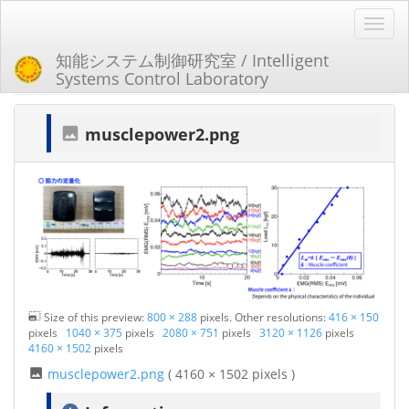
知能システム制御研究室 / Intelligent
Systems Control Laboratory
トレース
musclepower2.png
Size of this preview:
800 × 288
pixels. Other resolutions:
416 × 150
pixels
1040 × 375
pixels
2080 × 751
pixels
3120 × 1126
pixels
4160 × 1502
pixels
musclepower2.png
( 4160 × 1502 pixels )